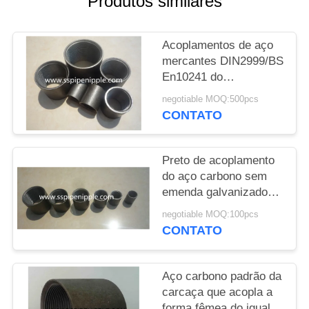
Produtos similares
PRIVACY
Acoplamentos de aço
POLICY
mercantes DIN2999/BS
En10241 do
acoplamento do aço
negotiable MOQ:500pcs
carbono de ASTM
CONTATO
A865
Preto de acoplamento
do aço carbono sem
emenda galvanizado
reduzindo o soquete
negotiable MOQ:100pcs
CONTATO
Aço carbono padrão da
carcaça que acopla a
forma fêmea do igual