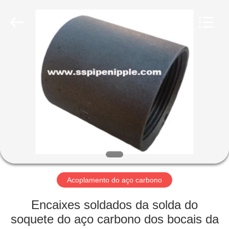
YOVO
PIPE
INDUSTRY
CO.,LTD.
All
Rights
Reserved.
Developed
CASA
by
ECER
PRODUTOS
SOBRE
NÓS
EXCURSÃO
DA
Acoplamento do aço carbono
FÁBRICA
Encaixes soldados da solda do
soquete do aço carbono dos bocais da