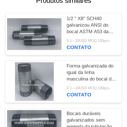
Produtos similares
PRIVACY
1/2 " X8” SCH40
POLICY
galvanizou ANSI do
bocal ASTM A53 da
tubulação/ASME
0.1---10USD MOQ:100pcs
B1.20.1
CONTATO
Forma galvanizada do
igual da linha
masculina do bocal da
tubulação de aço de
0.1---10USD MOQ:100pcs
tamanho padrão
CONTATO
Bocais duráveis
galvanizados sem
emenda da tubulação