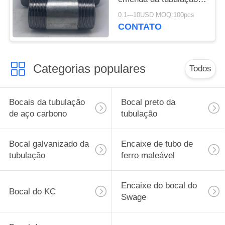
de aço carbono do
0.1---10USD MOQ:100pcs
bocal da tubulação
CONTATO
Categorias populares
Todos
Bocais da tubulação
Bocal preto da
de aço carbono
tubulação
Bocal galvanizado da
Encaixe de tubo de
tubulação
ferro maleável
Encaixe do bocal do
Bocal do KC
Swage