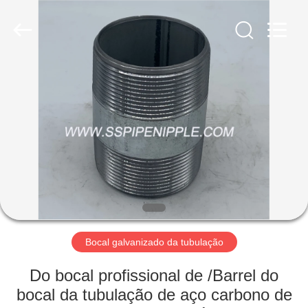
YOVO
PIPE
INDUSTRY
CO.,LTD.
All
Rights
Reserved.
Developed
CASA
by
ECER
PRODUTOS
SOBRE
NÓS
EXCURSÃO
DA
Bocal galvanizado da tubulação
FÁBRICA
Do bocal profissional de /Barrel do
bocal da tubulação de aço carbono de