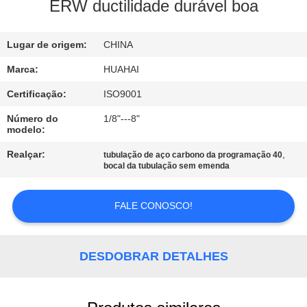
CONTROLE
ERW ductilidade durável boa
DA
Lugar de origem:
CHINA
QUALIDADE
Marca:
HUAHAI
CONTACTE-
Certificação:
ISO9001
NOS
Número do
1/8"---8"
modelo:
PEÇA
Realçar:
,
tubulação de aço carbono da programação 40
bocal da tubulação sem emenda
UMAS
CITAÇÕES
FALE CONOSCO!
MAPA
DESDOBRAR DETALHES
DO
SITE